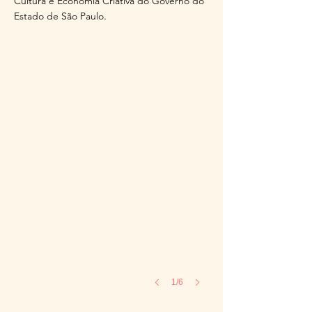
Cultura e Economia Criativa do Governo do
.
Estado de São Paulo
ph Renan Perobelli
1/6