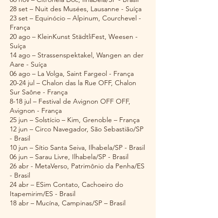
28 set – Nuit des Musées, Lausanne - Suíça
23 set – Equinócio – Alpinum, Courchevel -
França
20 ago – KleinKunst StädtliFest, Weesen -
Suíça
14 ago – Strassenspektakel, Wangen an der
Aare - Suíça
06 ago – La Volga, Saint Fargeol - França
20-24 jul – Chalon das la Rue OFF, Chalon
Sur Saône - França
8-18 jul – Festival de Avignon OFF OFF,
Avignon - França
25 jun – Solstício – Kim, Grenoble – França
12 jun – Circo Navegador, São Sebastião/SP
- Brasil
10 jun – Sítio Santa Seiva, Ilhabela/SP - Brasil
06 jun – Sarau Livre, Ilhabela/SP - Brasil
26 abr - MetaVerso, Patrimônio da Penha/ES
- Brasil
24 abr – ESim Contato, Cachoeiro do
Itapemirim/ES - Brasil
18 abr – Mucína, Campinas/SP – Brasil