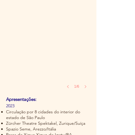
Foto:
Victor
Peixe
1/6
Apresentações:
2023
Circulação por 8 cidades do interior do
estado de São Paulo
Zürcher Theatre Spektakel, Zurique/Suíça
Spazio Seme, Arezzo/Itália
Praça de Xique Xique de Igatu/BA