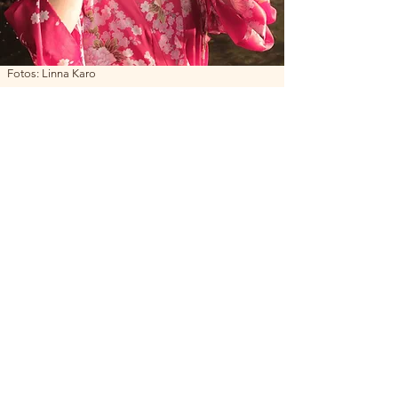
Fotos: Linna Karo
Mi Chan Tchung
Filha de professores e cheia de irmãos,
Mi cresceu entre
livros
e
brincadeiras
.
Bacharel em Comunicação das
Artes
do Corpo
e Licenciada em
Pedagogia
,
cursando pós-graduação em
Ludoterapia
e
Arteterapia
, Mi é
pesquisadora de dispositivos de
ensino-aprendizagem
e de
auto-
conhecimento
através de
atividades
lúdicas
. Praticante e difusora da dança
de
Contato Improvisação
desde 2005,
é também
performer
e
produtora
,
transformando
sonhos em ideias,